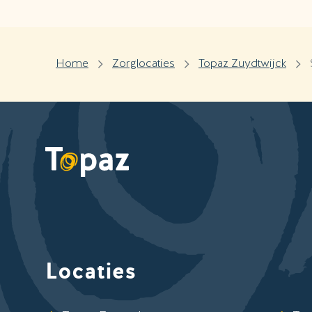
Home
Zorglocaties
Topaz Zuydtwijck
Locaties