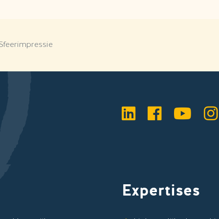
Sfeerimpressie
LinkedIn
Faceboo
YouT
I
Expertises