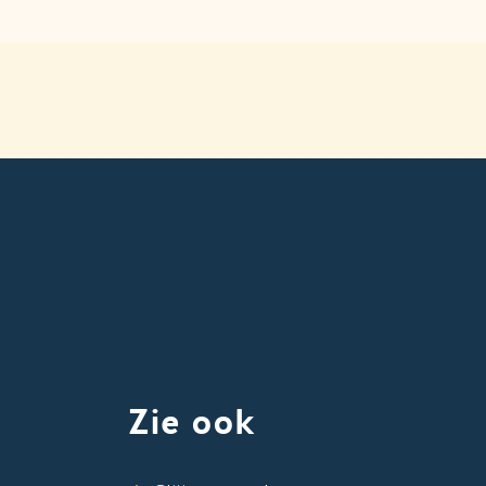
k
ube
nstagram
Zie ook