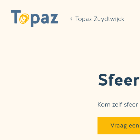
Ga naar de hoofdinhoud
Topaz Zuydtwijck
Sfee
Kom zelf sfeer
Vraag een