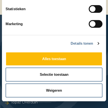
Home
Zorglocaties
Topaz Munnekeweij
De beste zorg bied je samen
Statistieken
Marketing
Details tonen
LinkedIn
Facebook
YouTube
Instagram
Locaties
Alles toestaan
Sla Locaties-links over
Topaz Foreschate
Selectie toestaan
Topaz Haagwijk
Topaz Lakenhof
Weigeren
Topaz Munnekeweij
Topaz Overduin