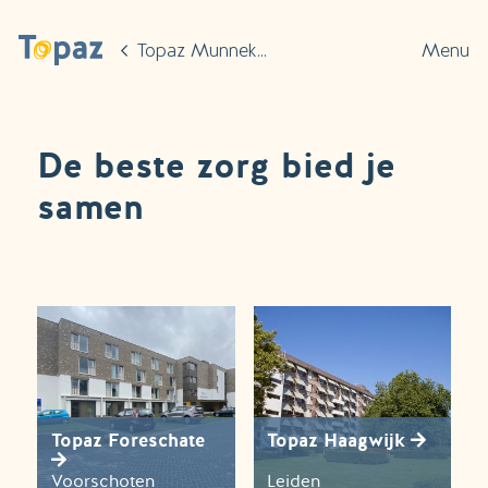
Ga naar de hoofdinhoud
Topaz Munnekeweij
Menu
De beste zorg bied je
samen
Topaz Foreschate
Topaz Haagwijk
Voorschoten
Leiden