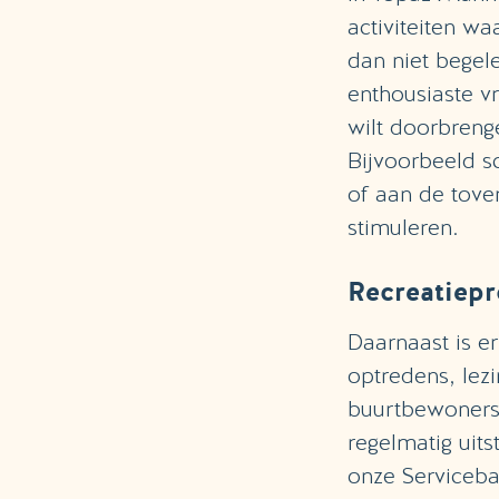
activiteiten wa
dan niet begel
enthousiaste vr
wilt doorbreng
Bijvoorbeeld s
of aan de tover
stimuleren.
Recreatiep
Daarnaast is e
optredens, lezi
buurtbewoners 
regelmatig uits
onze Servicebal