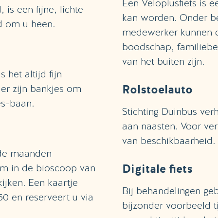
Een Veloplusfiets is e
s een fijne, lichte
kan worden. Onder beg
d om u heen.
medewerker kunnen c
boodschap, familiebe
van het buiten zijn.
het altijd fijn
Rolstoelauto
er zijn bankjes om
es-baan.
Stichting Duinbus verh
aan naasten. Voor ver
van beschikbaarheid.
n de maanden
Digitale fiets
om in de bioscoop van
jken. Een kaartje
Bij behandelingen ge
50 en reserveert u via
bijzonder voorbeeld t