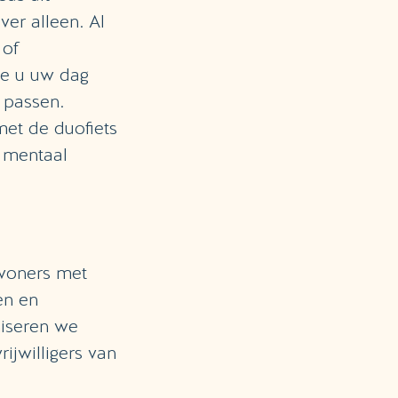
ver alleen. Al
 of
hoe u uw dag
 passen.
met de duofiets
n mentaal
ewoners met
en en
niseren we
rijwilligers van