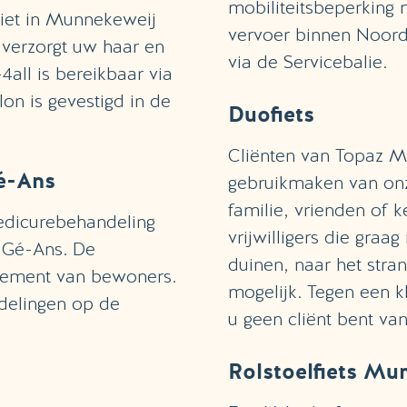
mobiliteitsbeperking
niet in Munnekeweij
vervoer binnen Noordw
 verzorgt uw haar en
via de Servicebalie.
all is bereikbaar via
on is gevestigd in de
Duofiets
Cliënten van Topaz M
é-Ans
gebruikmaken van onze
familie, vrienden of k
edicurebehandeling
vrijwilligers die graa
 Gé-Ans. De
duinen, naar het stran
rtement van bewoners.
mogelijk. Tegen een kl
delingen op de
u geen cliënt bent v
Rolstoelfiets Mu