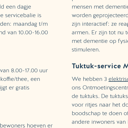
eld een dagje
mensen met dementie. 
e servicebalie is
worden geprojecteerd 
ijden: maandag t/m
zijn interactief: ze 
end van 10.00-16.00
armen. Er zijn tot n
met dementie op fysie
stimuleren.
Tuktuk-service 
 van 8.00-17.00 uur
koffie/thee, een
We hebben 3
elektri
gt er gratis
ons Ontmoetingscentru
de tuktuks. De tuktuk
voor ritjes naar het 
boodschap te doen of 
andere inwoners van
: bewoners hoeven er