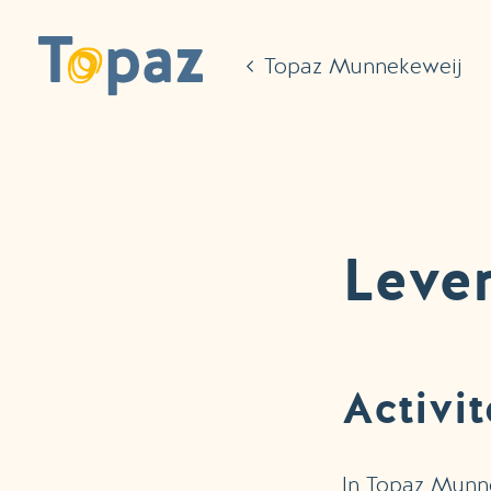
Ga naar de hoofdinhoud
Topaz Munnekeweij
Leve
Activi
In Topaz Munnek