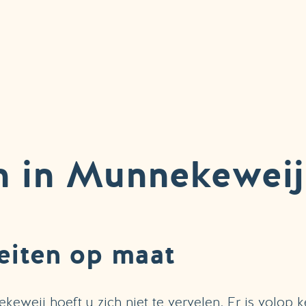
n in Munnekeweij
teiten op maat
eweij hoeft u zich niet te vervelen. Er is volop k