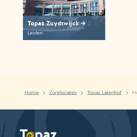
Topaz Zuydtwijck
Leiden
Home
Zorglocaties
Topaz Lakenhof
He