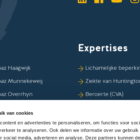
LinkedIn
Faceboo
YouT
I
Expertises
az Haagwijk
Lichamelijke beperki
paz Munnekeweij
Ziekte van Huntingto
paz Overrhyn
Beroerte (CVA)
az Vlietwijk
Syndroom van Korsa
ik van cookies
Dementie
ontent en advertenties te personaliseren, om functies voor soci
erkeer te analyseren. Ook delen we informatie over uw gebruik
or social media, adverteren en analyse. Deze partners kunnen 