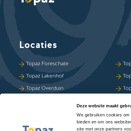
Locaties
Sla Locaties-links over
Topaz Foreschate
Top
Topaz Lakenhof
To
Topaz Overduin
To
Topaz Revitel
Top
Deze website maakt gebru
Topaz Zuydtwijck
We gebruiken cookies om c
bieden en om ons websitev
site met onze partners vo