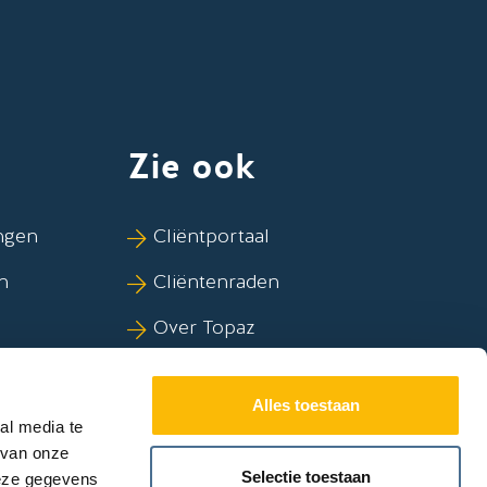
k
ube
nstagram
Zie ook
ngen
Cliëntportaal
n
Cliëntenraden
Over Topaz
kov
Duurzaamheid
Alles toestaan
al media te
 van onze
Selectie toestaan
deze gegevens