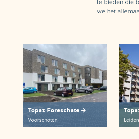
te bieden die 
we het allemaal
Topaz Foreschate
Topa
Voorschoten
Leiden