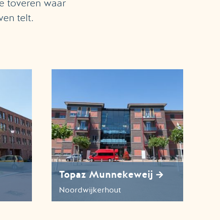
te toveren waar
en telt.
Topaz Munnekeweij
Noordwijkerhout