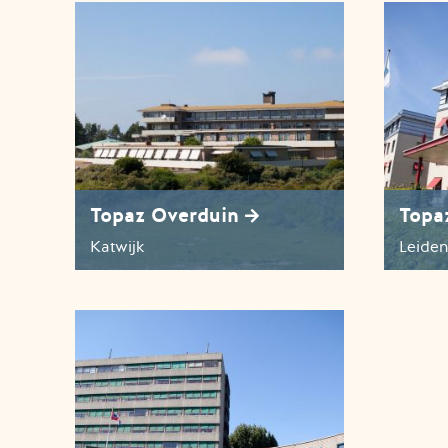
Topaz Overduin
Topa
Katwijk
Leiden