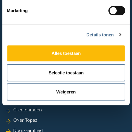
Marketing
Expertises
Lichamelijke beperkingen
Details tonen
Ziekte van Huntington
Beroerte (CVA)
Alles toestaan
Syndroom van Korsakov
Dementie
Selectie toestaan
Zie ook
Weigeren
Cliëntportaal
Cliëntenraden
Over Topaz
Duurzaamheid