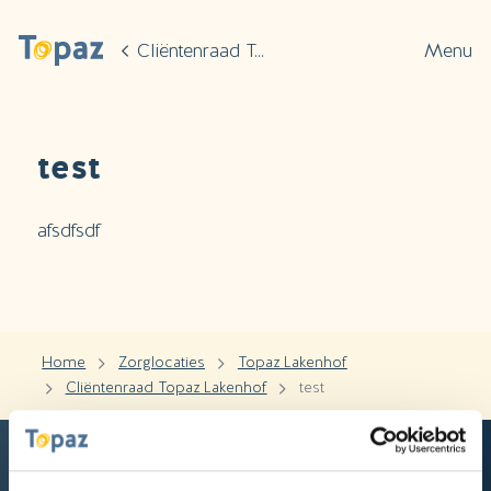
Ga naar de hoofdinhoud
Cliëntenraad Topaz Lakenhof
Menu
test
afsdfsdf
Home
Zorglocaties
Topaz Lakenhof
Cliëntenraad Topaz Lakenhof
test