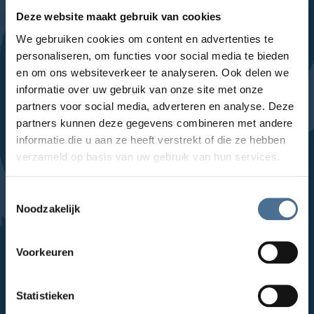
Deze website maakt gebruik van cookies
We gebruiken cookies om content en advertenties te
LinkedIn
Facebook
YouTube
Instagram
personaliseren, om functies voor social media te bieden
Locaties
en om ons websiteverkeer te analyseren. Ook delen we
informatie over uw gebruik van onze site met onze
partners voor social media, adverteren en analyse. Deze
Sla Locaties-links over
Topaz Foreschate
partners kunnen deze gegevens combineren met andere
Topaz Haagwijk
informatie die u aan ze heeft verstrekt of die ze hebben
verzameld op basis van uw gebruik van hun services.
Topaz Lakenhof
Topaz Munnekeweij
Toestemmingsselectie
Topaz Overduin
Noodzakelijk
Topaz Overrhyn
Voorkeuren
Topaz Revitel
Topaz Vlietwijk
Statistieken
Topaz Zuydtwijck