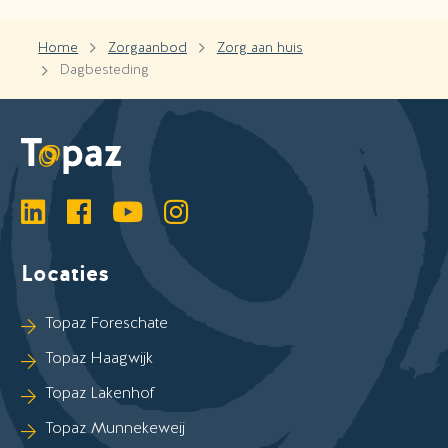
Home
Zorgaanbod
Zorg aan huis
Dagbesteding
LinkedIn
Facebook
YouTube
Instagram
Locaties
Sla Locaties-links over
Topaz Foreschate
Topaz Haagwijk
Topaz Lakenhof
Topaz Munnekeweij