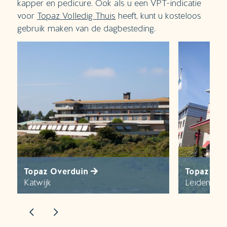
kapper en pedicure. Ook als u een VPT-indicatie
voor
Topaz Volledig Thuis
heeft, kunt u kosteloos
gebruik maken van de dagbesteding.
Topaz Overduin
Topaz Ov
Katwijk
Leiden