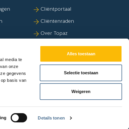
ngen
Cliëntportaal
n
Cliëntenraden
Over Topaz
kov
Duurzaamheid
Alles toestaan
al media te
 van onze
Selectie toestaan
deze gegevens
 op basis van
Weigeren
ing
Details tonen