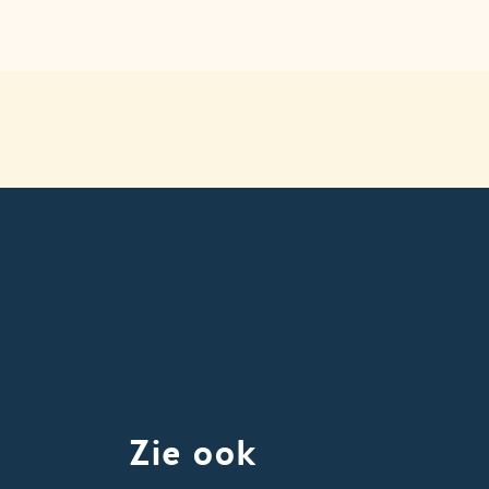
k
ube
nstagram
Zie ook