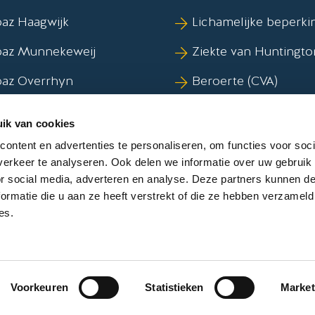
az Haagwijk
Lichamelijke beperki
paz Munnekeweij
Ziekte van Huntingto
paz Overrhyn
Beroerte (CVA)
az Vlietwijk
Syndroom van Korsa
ik van cookies
Dementie
ontent en advertenties te personaliseren, om functies voor soci
erkeer te analyseren. Ook delen we informatie over uw gebruik
or social media, adverteren en analyse. Deze partners kunnen 
ormatie die u aan ze heeft verstrekt of die ze hebben verzameld
es.
n
kelijkheid
Voorkeuren
Statistieken
Market