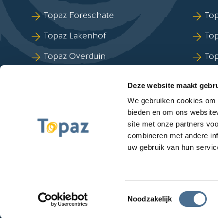
Sla Locaties-links over
Topaz Foreschate
Top
Topaz Lakenhof
To
Topaz Overduin
To
Topaz Revitel
Top
Deze website maakt gebru
Topaz Zuydtwijck
We gebruiken cookies om c
bieden en om ons websitev
site met onze partners vo
combineren met andere inf
uw gebruik van hun servic
Meld een klacht
Algemene voorwaarde
Privacyverklaring
Disclaimer
Toegan
Toestemmingsselectie
Noodzakelijk