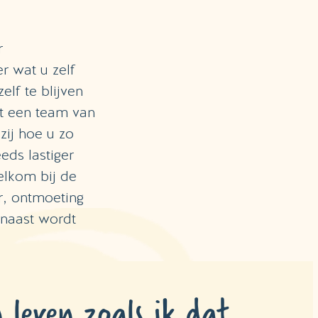
r
r wat u zelf
elf te blijven
et een team van
zij hoe u zo
eds lastiger
elkom bij de
r, ontmoeting
rnaast wordt
 leven zoals ik dat