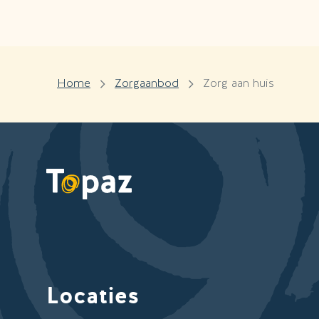
Home
Zorgaanbod
Zorg aan huis
Locaties