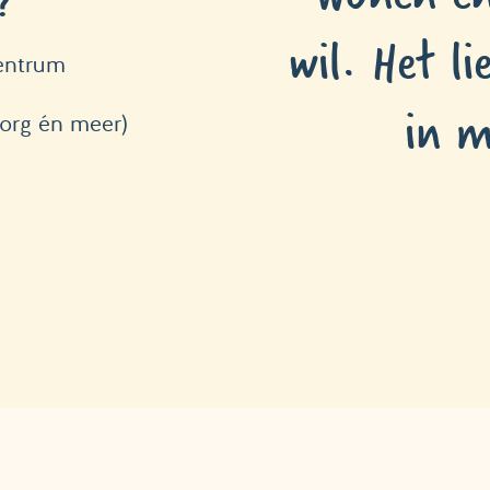
?
wil. Het li
entrum
in m
zorg én meer)
0