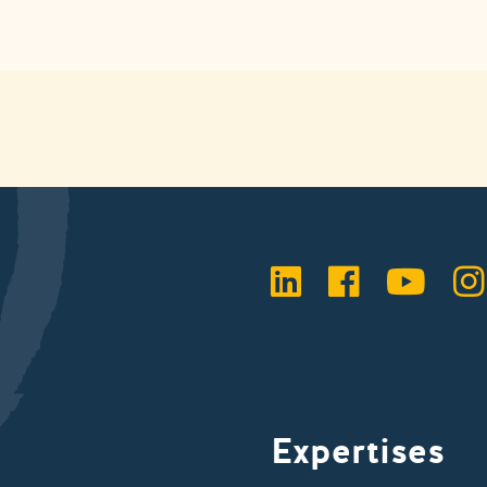
LinkedIn
Faceboo
YouT
I
Expertises