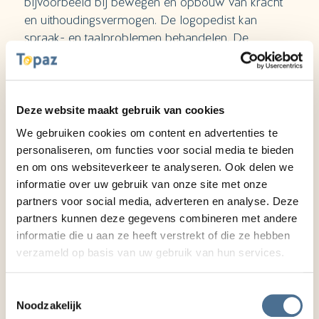
bijvoorbeeld bij bewegen en opbouw van kracht
en uithoudingsvermogen. De logopedist kan
spraak- en taalproblemen behandelen. De
ergotherapeut leert u dagelijkse activiteiten weer
zelfstandig uit te voeren.
Samenwerking
Deze website maakt gebruik van cookies
Topaz werkt binnen CVA-netwerk Transmuralis
We gebruiken cookies om content en advertenties te
samen met revalidatiecentrum Basalt en de
personaliseren, om functies voor social media te bieden
en om ons websiteverkeer te analyseren. Ook delen we
ziekenhuizen in de regio. U mag rekenen op een
informatie over uw gebruik van onze site met onze
soepele transfer van het ziekenhuis naar Revitel,
partners voor social media, adverteren en analyse. Deze
met een zorgvuldige overdracht en goede
partners kunnen deze gegevens combineren met andere
afstemming van eventuele controlebezoeken in het
informatie die u aan ze heeft verstrekt of die ze hebben
ziekenhuis.
verzameld op basis van uw gebruik van hun services.
Het ziekenhuis meldt u aan
Toestemmingsselectie
Wilt u bij ons revalideren na een beroerte? Laat
Noodzakelijk
het weten aan uw behandelend arts in het