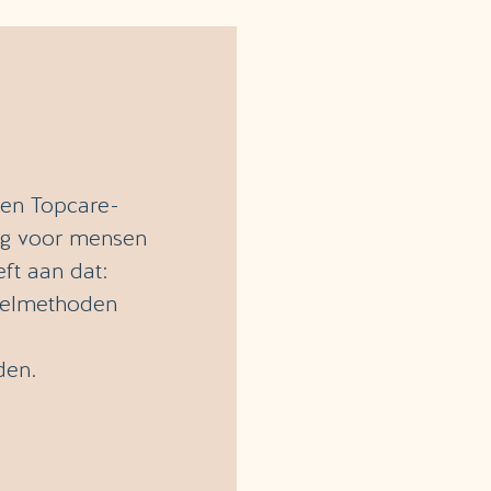
een Topcare-
org voor mensen
ft aan dat:
ndelmethoden
den.