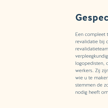
Gespec
Een compleet te
revalidatie bi
revalidatietea
verpleegkundig
logopedisten, d
werkers. Zij zi
wie u te maken 
stemmen de zor
nodig heeft om