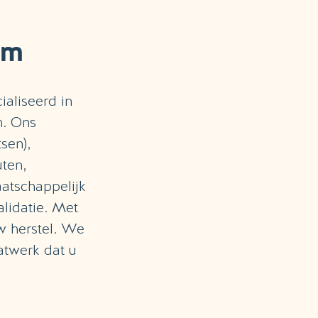
am
ialiseerd in
n. Ons
sen),
uten,
aatschappelijk
alidatie. Met
uw herstel. We
atwerk dat u