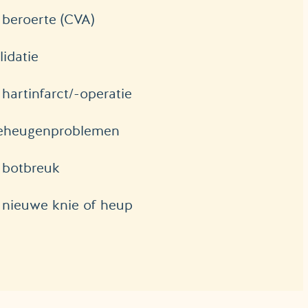
 beroerte (CVA)
idatie
 hartinfarct/-operatie
geheugenproblemen
n botbreuk
n nieuwe knie of heup