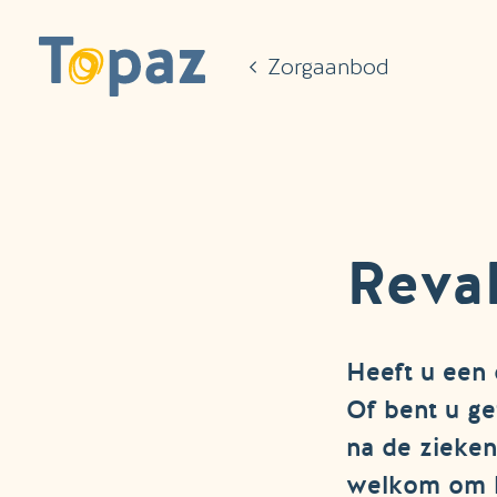
Ga naar de hoofdinhoud
Zorgaanbod
Reval
Heeft u een 
Of bent u ge
na de zieken
welkom om bi