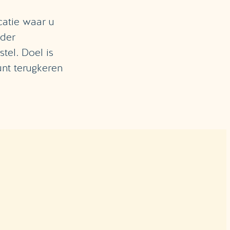
catie waar u
nder
tel. Doel is
unt terugkeren