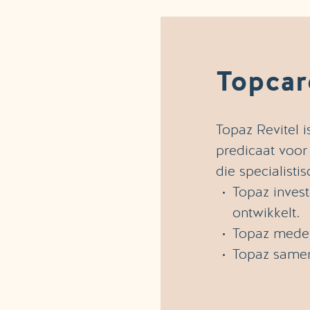
Topcar
Topaz Revitel 
predicaat voor
die specialist
Topaz inves
ontwikkelt.
Topaz medew
Topaz samenw