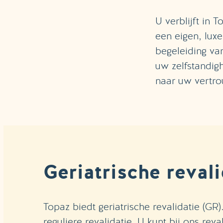
U verblijft in 
een eigen, lux
begeleiding va
uw zelfstandig
naar uw vertr
Geriatrische revali
Topaz biedt geriatrische revalidatie (GR)
reguliere revalidatie. U kunt bij ons rev