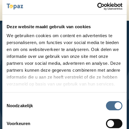
Home
Zoeken
Deze website maakt gebruik van cookies
We gebruiken cookies om content en advertenties te
personaliseren, om functies voor social media te bieden
en om ons websiteverkeer te analyseren. Ook delen we
LinkedIn
Facebook
YouTube
Instagram
informatie over uw gebruik van onze site met onze
partners voor social media, adverteren en analyse. Deze
Locaties
partners kunnen deze gegevens combineren met andere
informatie die u aan ze heeft verstrekt of die ze hebben
verzameld op basis van uw gebruik van hun services.
Sla Locaties-links over
Topaz Foreschate
Topaz Haagwijk
Toestemmingsselectie
Topaz Lakenhof
Noodzakelijk
Topaz Munnekeweij
Voorkeuren
Topaz Overduin