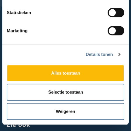
Topaz Overrhyn
Statistieken
Topaz Revitel
Topaz Vlietwijk
Marketing
Topaz Zuydtwijck
Expertises
Details tonen
Lichamelijke beperkingen
Alles toestaan
Ziekte van Huntington
Beroerte (CVA)
Selectie toestaan
Syndroom van Korsakov
Dementie
Weigeren
Zie ook