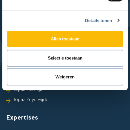
Locaties
Sla Locaties-links over
Topaz Foreschate
Details tonen
Topaz Haagwijk
Topaz Lakenhof
Alles toestaan
Topaz Munnekeweij
Selectie toestaan
Topaz Overduin
Topaz Overrhyn
Weigeren
Topaz Revitel
Topaz Vlietwijk
Topaz Zuydtwijck
Expertises