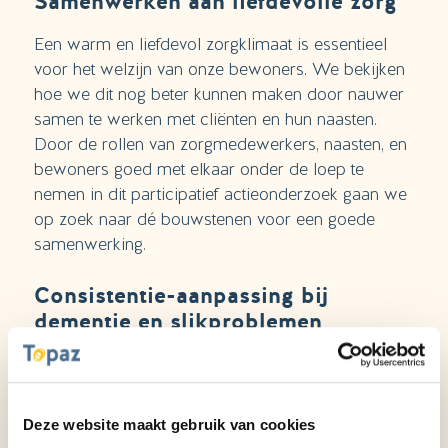
Samenwerken aan liefdevolle zorg
Een warm en liefdevol zorgklimaat is essentieel
voor het welzijn van onze bewoners. We bekijken
hoe we dit nog beter kunnen maken door nauwer
samen te werken met cliënten en hun naasten.
Door de rollen van zorgmedewerkers, naasten, en
bewoners goed met elkaar onder de loep te
nemen in dit participatief actieonderzoek gaan we
op zoek naar dé bouwstenen voor een goede
samenwerking.
Consistentie-aanpassing bij
dementie en slikproblemen
Logopedist Christine Koevoets merkte dat
bewoners met dementie en ernstige slikproblemen
vaak alleen pap aten, wat hun eetplezier mogelijk
Deze website maakt gebruik van cookies
verminderde. Voor haar onderzoek werd