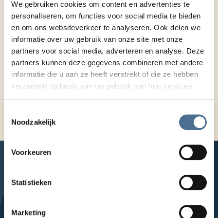
We gebruiken cookies om content en advertenties te
lepelbrood geïntroduceerd: zacht, voedzaam,
personaliseren, om functies voor social media te bieden
makkelijk aanpasbaar en makkelijk door te slikken,
en om ons websiteverkeer te analyseren. Ook delen we
wat het eetplezier verbeterde. Een sterk voorbeeld
informatie over uw gebruik van onze site met onze
van praktijkgericht onderzoek dat de zorg
partners voor social media, adverteren en analyse. Deze
verbetert!
partners kunnen deze gegevens combineren met andere
informatie die u aan ze heeft verstrekt of die ze hebben
verzameld op basis van uw gebruik van hun services.
Toestemmingsselectie
Home
Waarom Topaz
Visie op onderzoek
Noodzakelijk
Praktijkonderzoek
Voorkeuren
Statistieken
LinkedIn
Facebook
YouTube
Instagram
Marketing