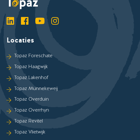
LinkedIn
Facebook
YouTube
Instagram
Locaties
Sla Locaties-links over
Topaz Foreschate
Topaz Haagwijk
Topaz Lakenhof
Topaz Munnekeweij
Topaz Overduin
Topaz Overrhyn
Topaz Revitel
Topaz Vlietwijk