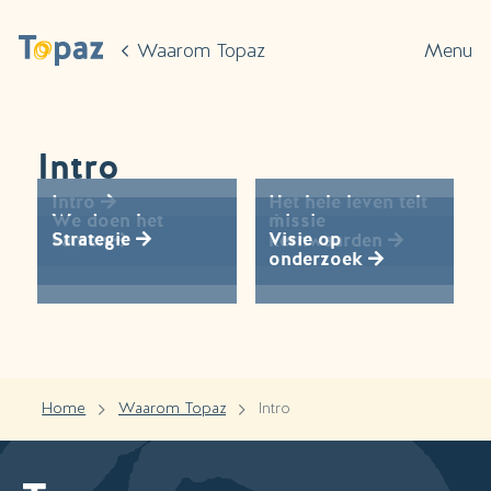
Ga naar de hoofdinhoud
Waarom Topaz
Menu
Intro
Intro
Het hele leven telt
We doen het
missie
Strategie
Visie op
samen
kernwaarden
onderzoek
Home
Waarom Topaz
Intro