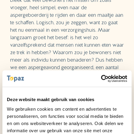
bleek dat veel bewoners het misten om zoals
vroeger, heel simpel, even naar de
aspergeboerderij te rijden en daar een maaltje aan
te schaffen. Logisch, zou je zeggen, want zo gaat
het nu eenmaal in een verzorgingshuis. Maar
langzaam groeit het besef: is het wel zo
vanzelfsprekend dat mensen niet kunnen eten waar
ze trek in hebben? Waarom zou je bewoners niet
meer als individu kunnen benaderen? Dus hebben
we een aspergeavond georganiseerd, een aantal
bewoners is meegegaan naar de boerderij om ze
te kopen. We hebben de keuken bezet en zelf alle
asperges gekookt. Het werd een geweldig feest:
een lange tafel met allemaal vrolijke mensen, verse
Deze website maakt gebruik van cookies
eitjes erbij en een ijsbuffet toe; er wordt nu nóg
We gebruiken cookies om content en advertenties te
over gepraat.
personaliseren, om functies voor social media te bieden
en om ons websiteverkeer te analyseren. Ook delen we
informatie over uw gebruik van onze site met onze