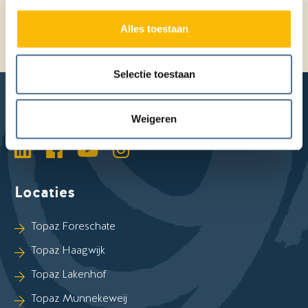
Home
Verhalen
Alles toestaan
"Stiekem hadden we haar ontvoerd"
Eerste tekstblok
Selectie toestaan
Weigeren
LinkedIn
Facebook
YouTube
Instagram
Locaties
Sla Locaties-links over
Topaz Foreschate
Topaz Haagwijk
Topaz Lakenhof
Topaz Munnekeweij