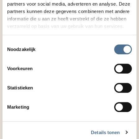
partners voor social media, adverteren en analyse. Deze
partners kunnen deze gegevens combineren met andere
informatie die u aan ze heeft verstrekt of die ze hebben
"Maar ben je
verzameld op basis van uw gebruik van hun services.
bereid om
bijvoorbeeld
"Stiekem hadden
iemand te helpen
Toestemmingsselectie
we haar ontvoerd"
met haar
Noodzakelijk
oogpotlood?"
Voorkeuren
Statistieken
"Nog maar een
paar jaar geleden
bepaalden wij wat
er ging gebeuren
Marketing
op een dag"
Details tonen