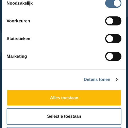
Noodzakelijk
Sla Locaties-links over
Topaz Foreschate
Topaz Haagwijk
Voorkeuren
Topaz Lakenhof
Statistieken
Topaz Munnekeweij
Topaz Overduin
Marketing
Topaz Overrhyn
Topaz Revitel
Topaz Vlietwijk
Details tonen
Topaz Zuydtwijck
Alles toestaan
Expertises
Selectie toestaan
Lichamelijke beperkingen