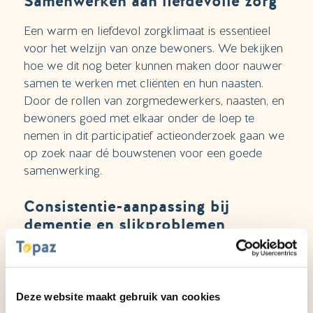
Samenwerken aan liefdevolle zorg
Een warm en liefdevol zorgklimaat is essentieel
voor het welzijn van onze bewoners. We bekijken
hoe we dit nog beter kunnen maken door nauwer
samen te werken met cliënten en hun naasten.
Door de rollen van zorgmedewerkers, naasten, en
bewoners goed met elkaar onder de loep te
nemen in dit participatief actieonderzoek gaan we
op zoek naar dé bouwstenen voor een goede
samenwerking.
Consistentie-aanpassing bij
dementie en slikproblemen
Logopedist Christine Koevoets merkte dat
bewoners met dementie en ernstige slikproblemen
vaak alleen pap aten, wat hun eetplezier mogelijk
Deze website maakt gebruik van cookies
verminderde. Voor haar onderzoek werd