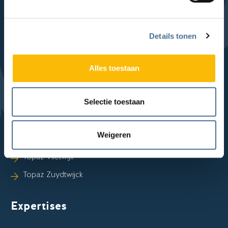
Locaties
Sla Locaties-links over
Topaz Foreschate
Details tonen
Topaz Haagwijk
Topaz Lakenhof
Alles toestaan
Topaz Munnekeweij
Selectie toestaan
Topaz Overduin
Topaz Overrhyn
Weigeren
Topaz Revitel
Topaz Vlietwijk
Topaz Zuydtwijck
Expertises