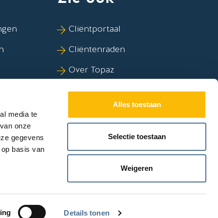
ngen
Cliëntportaal
n
Cliëntenraden
Over Topaz
kov
Duurzaamheid
Alles toestaan
al media te
 van onze
Selectie toestaan
deze gegevens
 op basis van
Weigeren
ing
Details tonen