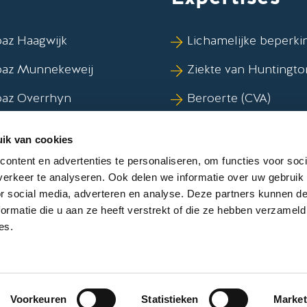
az Haagwijk
Lichamelijke beperki
paz Munnekeweij
Ziekte van Huntingto
paz Overrhyn
Beroerte (CVA)
az Vlietwijk
Syndroom van Korsa
ik van cookies
Dementie
ontent en advertenties te personaliseren, om functies voor soci
erkeer te analyseren. Ook delen we informatie over uw gebruik
or social media, adverteren en analyse. Deze partners kunnen 
ormatie die u aan ze heeft verstrekt of die ze hebben verzameld
es.
n
kelijkheid
Voorkeuren
Statistieken
Market