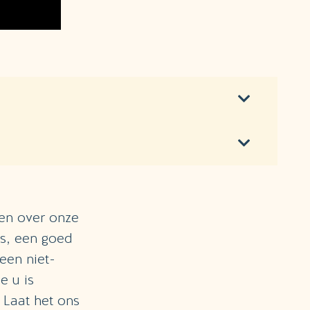
en over onze
s, een goed
t een niet-
e u is
 Laat het ons