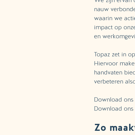
We zijn ervan 
nauw verbonde
waarin we acti
impact op onz
en werkomgevin
Topaz zet in o
Hiervoor make
handvaten bied
verbeteren als
Download on
Download on
Zo maak