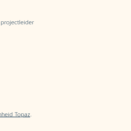
rojectleider
heid Topaz
.