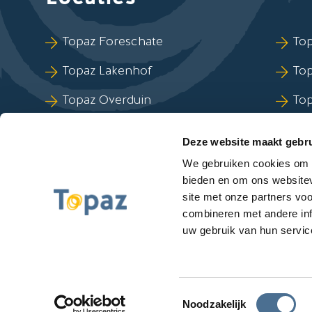
Sla Locaties-links over
Topaz Foreschate
Top
Topaz Lakenhof
To
Topaz Overduin
To
Topaz Revitel
Top
Deze website maakt gebru
Topaz Zuydtwijck
We gebruiken cookies om c
bieden en om ons websitev
site met onze partners vo
combineren met andere inf
uw gebruik van hun servic
Meld een klacht
Algemene voorwaarde
Privacyverklaring
Disclaimer
Toegan
Toestemmingsselectie
Noodzakelijk