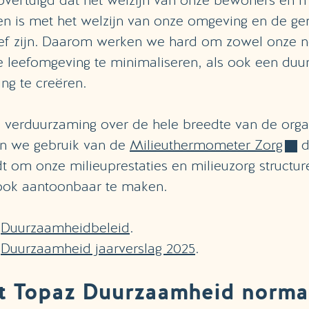
overtuigd dat het welzijn van onze bewoners en
n is met het welzijn van onze omgeving en de 
ef zijn. Daarom werken we hard om zowel onze n
e leefomgeving te minimaliseren, als ook een d
g te creëren.
p verduurzaming over de hele breedte van de organ
n we gebruik van de
Milieuthermometer Zorg
d
t om onze milieuprestaties en milieuzorg structure
ook aantoonbaar te maken.
s
Duurzaamheidbeleid
.
s
Duurzaamheid jaarverslag 2025
.
t Topaz Duurzaamheid norma