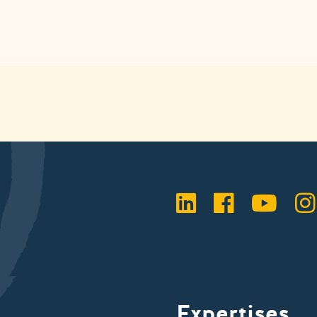
LinkedIn
Faceboo
YouT
I
Expertises