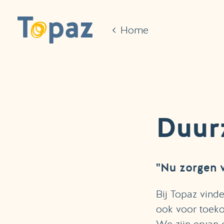
Ga naar de hoofdinhoud
Home
Duur
"Nu zorgen v
Bij Topaz vind
ook voor toeko