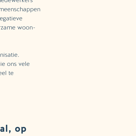
 medewerkers
gemeenschappen
egatieve
uurzame woon-
isatie.
ie ons vele
el te
al, op