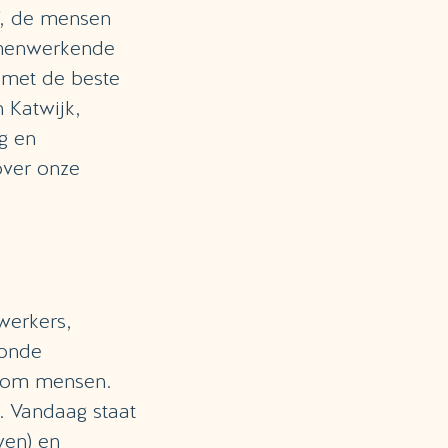
lf, de mensen
amenwerkende
 met de beste
 Katwijk,
g en
over onze
werkers,
ronde
ndom mensen.
. Vandaag staat
ven) en