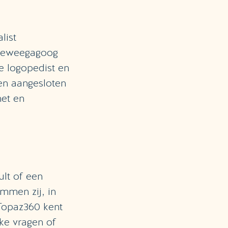
list
 beweegagoog
de logopedist en
 en aangesloten
net en
lt of een
mmen zij, in
 Topaz360 kent
jke vragen of