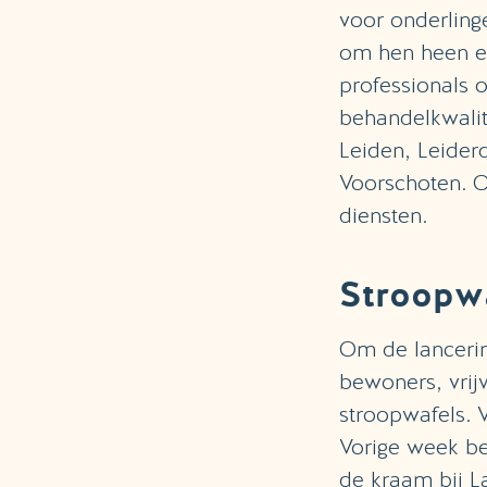
voor onderling
om hen heen e
professionals
behandelkwalit
Leiden, Leider
Voorschoten. 
diensten.
Stroopwa
Om de lancerin
bewoners, vrij
stroopwafels.
Vorige week be
de kraam bij L