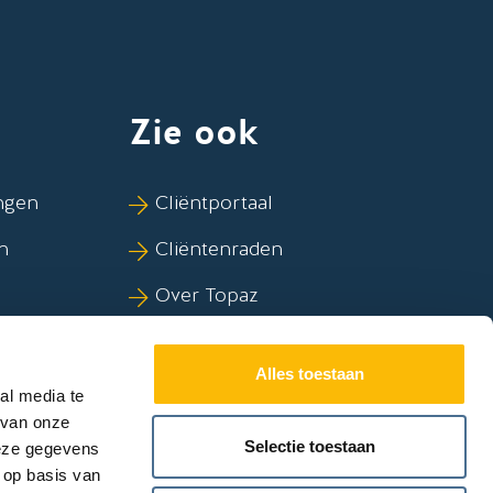
Zie ook
ngen
Cliëntportaal
n
Cliëntenraden
Over Topaz
kov
Duurzaamheid
Alles toestaan
al media te
 van onze
Selectie toestaan
deze gegevens
 op basis van