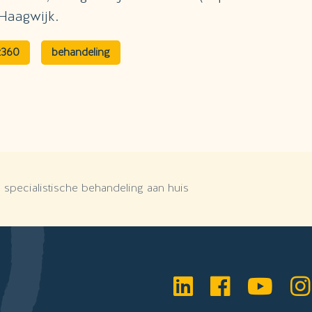
Haagwijk.
z360
behandeling
 specialistische behandeling aan huis
LinkedIn
Faceboo
YouT
I