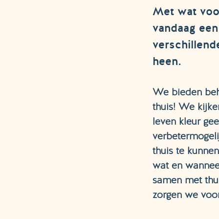
Met wat voo
vandaag een
verschillen
heen.
We bieden beha
thuis! We kijk
leven kleur ge
verbetermogeli
thuis te kunne
wat en wanneer
samen met thui
zorgen we voor 