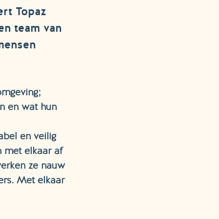
ert Topaz
een team van
 mensen
omgeving;
jn en wat hun
bel en veilig
 met elkaar af
werken ze nauw
ers. Met elkaar