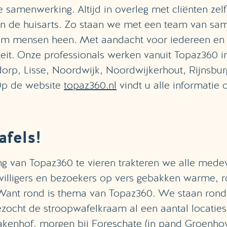
e samenwerking. Altijd in overleg met cliënten ze
n de huisarts. Zo staan we met een team van s
 om mensen heen. Met aandacht voor iedereen en
eit. Onze professionals werken vanuit Topaz360 in
dorp, Lisse, Noordwijk, Noordwijkerhout, Rijnsbur
Op de website
topaz360.nl
vindt u alle informatie 
fels!
g van Topaz360 te vieren trakteren we alle mede
willigers en bezoekers op vers gebakken warme, 
 Want rond is thema van Topaz360. We staan ro
zocht de stroopwafelkraam al een aantal locaties
akenhof, morgen bij Foreschate (in pand Groenho