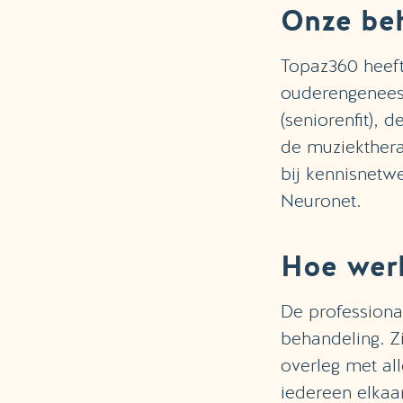
Onze be
Topaz360 heeft 
ouderengenees
(seniorenfit), 
de muziektherap
bij kennisnetw
Neuronet.
Hoe werk
De professiona
behandeling. Z
overleg met al
iedereen elkaa