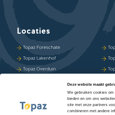
Locaties
Sla Locaties-links over
Topaz Foreschate
Top
Topaz Lakenhof
To
Topaz Overduin
To
Topaz Revitel
Top
Deze website maakt gebru
Topaz Zuydtwijck
We gebruiken cookies om c
bieden en om ons websitev
site met onze partners vo
combineren met andere inf