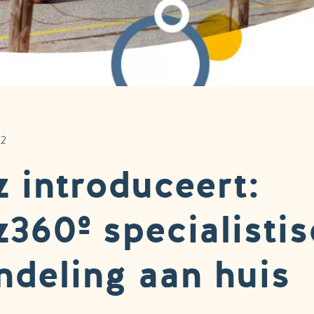
22
 introduceert:
360º specialisti
ndeling aan huis