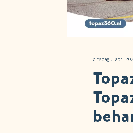
dinsdag 5 april 20
Topaz
Topaz
beha