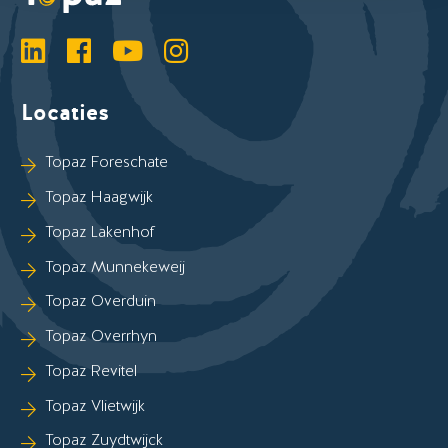
LinkedIn
Facebook
YouTube
Instagram
Locaties
Sla Locaties-links over
Topaz Foreschate
Topaz Haagwijk
Topaz Lakenhof
Topaz Munnekeweij
Topaz Overduin
Topaz Overrhyn
Topaz Revitel
Topaz Vlietwijk
Topaz Zuydtwijck