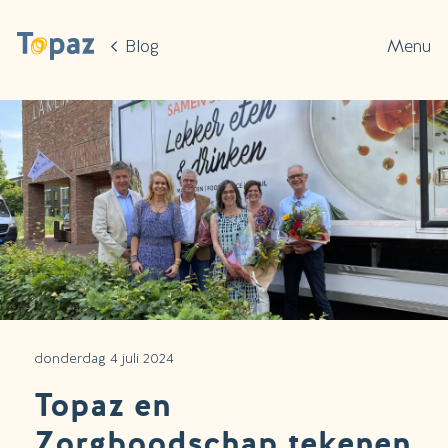
Ga naar de hoofdinhoud
Blog
Menu
donderdag 4 juli 2024
Topaz en
Zorgboodschap tekenen