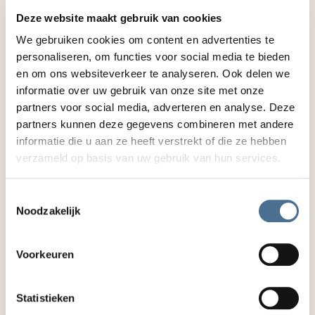
veel tijd. Minder bestel- en aanlevermomenten
Deze website maakt gebruik van cookies
voor de medewerkers geeft meer rust op de
We gebruiken cookies om content en advertenties te
afdelingen. Het doel is dat onze vakmensen zich
personaliseren, om functies voor social media te bieden
bezig kunnen houden met de bewoners en dat
en om ons websiteverkeer te analyseren. Ook delen we
'het gedoe' bij ze wordt weggenomen. We
informatie over uw gebruik van onze site met onze
hebben regelmatig overleg met Zorgboodschap
partners voor social media, adverteren en analyse. Deze
zodat de serviceafspraken die we hebben
partners kunnen deze gegevens combineren met andere
opgenomen in het contract goed worden
informatie die u aan ze heeft verstrekt of die ze hebben
nageleefd en wij onze ervaringen kunnen
verzameld op basis van uw gebruik van hun services.
terugkoppelen.”
Op de foto voor Lakenhof, v.l.n.r.: Vincent Bos
Toestemmingsselectie
Noodzakelijk
(algemeen directeur Zorgboodschap), Jennifer
Waninge (sr. accountmanager Zorgboodschap),
Rik Ulsamer de Waard (sr. inkoopadviseur
Voorkeuren
Topaz), Mariëtte Vos Lambooy (bestuurder
Topaz), Saskia van der Plas (manager zorg
Statistieken
Zorgboodschap) en René van Elferen (teamleider