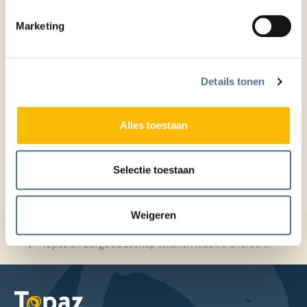
facilitair Overduin)
Marketing
Zorgboodschap
Details tonen
nieuwe overeenkomst
duurzaamheid
Alles toestaan
Selectie toestaan
Weigeren
Home
Blog
Topaz en Zorgboodschap tekenen nieuwe overeenkomst