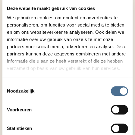
om te starten bij Topaz, samen met mijn nieuwe
Deze website maakt gebruik van cookies
collega Rein. Er ligt een mooie en belangrijk
We gebruiken cookies om content en advertenties te
opgave waar het gaat om kwaliteit van leven. In
personaliseren, om functies voor social media te bieden
de afgelopen jaren heb ik in de jeugdzorg ervaren
en om ons websiteverkeer te analyseren. Ook delen we
hoe belangrijk het gewone leven is, mee mogen
informatie over uw gebruik van onze site met onze
doen, gezien worden, gelijkwaardig te zijn. En
partners voor social media, adverteren en analyse. Deze
om niet op te geven als het lastig is, vooral voor
partners kunnen deze gegevens combineren met andere
mensen die in een kwetsbare positie zitten.
informatie die u aan ze heeft verstrekt of die ze hebben
Waarden die passen bij “het hele leven telt”. Daar
verzameld op basis van uw gebruik van hun services.
zet ik me graag voor in
”, aldus Mariette.
Han van Esch, voorzitter raad van toezicht, is
Toestemmingsselectie
Noodzakelijk
verheugd met de aanstelling van Rein en Mariette
als raad van bestuur van Topaz. “
De raad van
toezicht heeft Rein leren kennen als een
Voorkeuren
energieke, inspirerende en verbindende man met
kennis van de ouderenzorg van binnenuit.
Statistieken
Mariette hebben we leren kennen als een vrouw