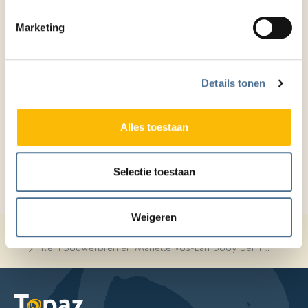
met hart voor de zorg, toegankelijk en
verbindend. We zijn ervan overtuigd dat beiden
Marketing
met hun jarenlange ervaring in de zorg in staat
zullen zijn om aan de veranderopgave waar
Topaz, net als de gehele VVT -sector voor staat,
Details tonen
op inspirerende wijze richting te geven.
”
Alles toestaan
Selectie toestaan
Weigeren
Home
Blog
Rein Souwerbren en Mariette Vos-Lambooy per 1 maart 2024 nieuw raad van bestuur van Topaz