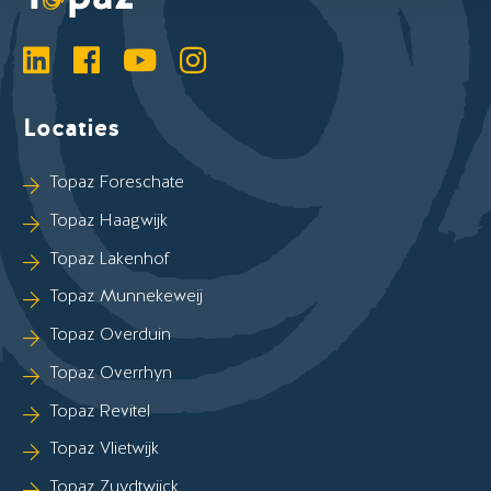
LinkedIn
Facebook
YouTube
Instagram
Locaties
Sla Locaties-links over
Topaz Foreschate
Topaz Haagwijk
Topaz Lakenhof
Topaz Munnekeweij
Topaz Overduin
Topaz Overrhyn
Topaz Revitel
Topaz Vlietwijk
Topaz Zuydtwijck