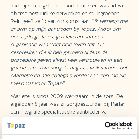
had hij een uitgebreide portefeuille en was lid van
diverse bestuurlijke netwerken en stuurgroepen.
Rein geeft zelf over zijn komst aan: “
Ik verheug me
enorm op mijn aantreden bij Topaz. Mooi om
een bijdrage te mogen leveren aan een
organisatie waar ‘het hele leven telt. De
gesprekken die ik heb gevoerd tijdens de
procedure geven alvast veel vertrouwen in een
goede samenwerking. Graag bouw ik samen met
Marriette en alle collega’s verder aan een mooie
toekomst voor Topaz!
”
Mariette is sinds 2009 werkzaam in de zorg. De
afgelopen 8 jaar was zij zorgbestuurder bij Parlan,
een integrale specialistische aanbieder van
jeugdhulp in Noord-Holland. Mariette heeft een
brede ervaring in veranderopgaven en een
achtergrond in het bedrijfsleven. “
Ik kijk ernaar uit